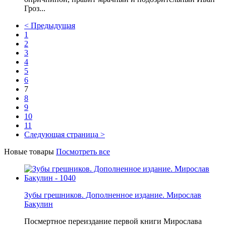
Гроз...
<
Предыдущая
1
2
3
4
5
6
7
8
9
10
11
Следующая страница
>
Новые товары
Посмотреть все
Зубы грешников. Дополненное издание. Мирослав
Бакулин
Посмертное переиздание первой книги Мирослава